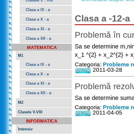
Clasele V : VIII
Clasa a IX - a
Clasa a -12-a
Clasa a X - a
Clasa a XI - a
Problemă în cur
Clasa a XII - a
Sa se determine m,nin R
MATEMATICA
x_1 ^{2} + x_2^{2} +
M1
Categoria:
Probleme r
Clasa a IX - a
2011-03-28
Clasa a X - a
Clasa a XI - a
Problemă rezolv
Clasa a XII - a
Sa se determine suma e
M2
Categoria:
Probleme r
2011-04-05
Clasele V-VIII
INFORMATICA
Intensiv