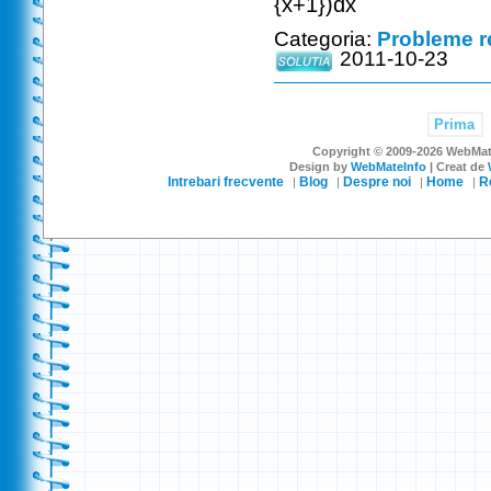
{x+1})dx
Categoria:
Probleme r
2011-10-23
Prima
Copyright © 2009-2026 WebMateI
Design by
WebMateInfo
| Creat de
Intrebari frecvente
Blog
Despre noi
Home
R
|
|
|
|