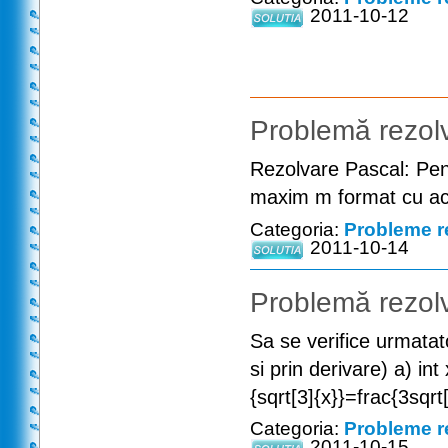
2011-10-12
Problemă rezolv
Rezolvare Pascal: Pen
maxim m format cu ac
Categoria:
Probleme r
2011-10-14
Problemă rezolv
Sa se verifice urmatato
si prin derivare) a) in
{sqrt[3]{x}}=frac{3sqrt
Categoria:
Probleme r
2011-10-15