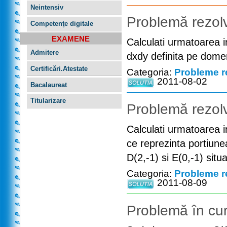
Neintensiv
Problemă rezolv
Competenţe digitale
EXAMENE
Calculati urmatoarea in
Admitere
dxdy definita pe domen
Certificări.Atestate
Categoria:
Probleme r
2011-08-02
Bacalaureat
Titularizare
Problemă rezolv
Calculati urmatoarea i
ce reprezinta portiune
D(2,-1) si E(0,-1) situ
Categoria:
Probleme r
2011-08-09
Problemă în cur