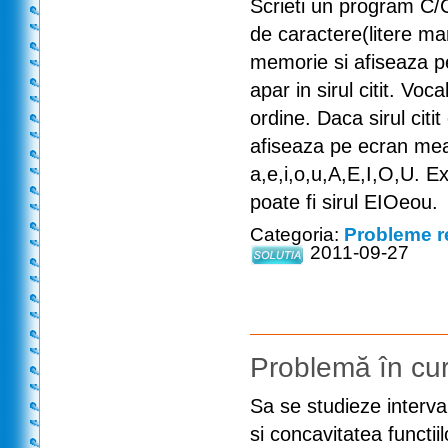
Scrieti un program C/C
de caractere(litere mar
memorie si afiseaza p
apar in sirul citit. Voc
ordine. Daca sirul citi
afiseaza pe ecran mea
a,e,i,o,u,A,E,I,O,U. E
poate fi sirul EIOeou.
Categoria:
Probleme r
2011-09-27
Problemă în cur
Sa se studieze interv
si concavitatea functii