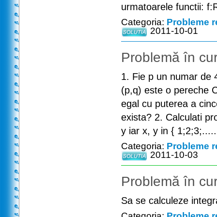
urmatoarele functii: f:
Categoria:
Probleme r
2011-10-01
Problemă în cur
1. Fie p un numar de 
(p,q) este o pereche C
egal cu puterea a cinc
exista? 2. Calculati p
y iar x, y in { 1;2;3;....
Categoria:
Probleme r
2011-10-03
Problemă în cur
Sa se calculeze integra
Categoria:
Probleme r