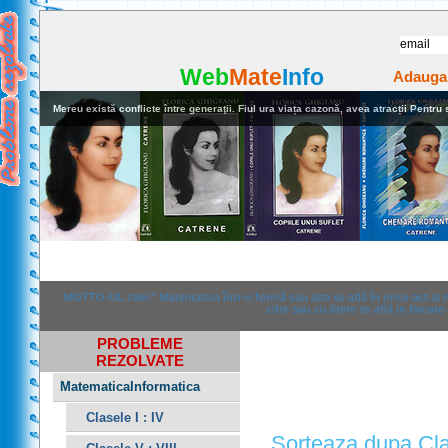
Web
Mate
Info
Adauga
Mereu există conflicte între generaţii. Fiul ura viața cazonă, avea atracții Pentru stu
Home
Rezolvari
Anunturi
MOTTO-UL zilei:" Matematica într-o formă sau alta se află în orice act al
cifre sau cu litere se află in fiecare
PROBLEME
REZOLVATE
MatematicaInformatica
Clasele I : IV
Sorteaza dupa Cl