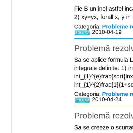
Fie B un inel astfel inc
2) xy=yx, forall x, y in
Categoria:
Probleme r
2010-04-19
Problemă rezolv
Sa se aplice formula 
integrale definite: 1) i
int_{1}^{e}frac{sqrt{lnx
int_{1}^{2}frac{1}{1+sq
Categoria:
Probleme r
2010-04-24
Problemă rezolv
Sa se creeze o scurtat