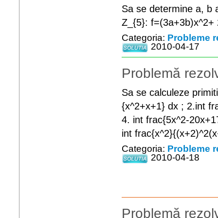
Sa se determine a, b a
Z_{5}: f=(3a+3b)x^2
Categoria:
Probleme r
2010-04-17
Problemă rezolv
Sa se calculeze primiti
{x^2+x+1} dx ; 2.int fr
4. int frac{5x^2-20x+17
int frac{x^2}{(x+2)^2(
Categoria:
Probleme r
2010-04-18
Problemă rezolv