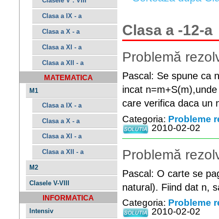
Clasele V : VIII
Clasa a IX - a
Clasa a -12-a
Clasa a X - a
Clasa a XI - a
Problemă rezolv
Clasa a XII - a
Pascal: Se spune ca n
MATEMATICA
incat n=m+S(m),unde S
M1
care verifica daca un 
Clasa a IX - a
Categoria:
Probleme r
Clasa a X - a
2010-02-02
Clasa a XI - a
Problemă rezolv
Clasa a XII - a
M2
Pascal: O carte se p
Clasele V-VIII
natural). Fiind dat n, s
INFORMATICA
Categoria:
Probleme r
2010-02-02
Intensiv