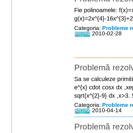
Fie polinoamele: f(x)=
g(x)=2x^{4}-16x^{3}+23
Categoria:
Probleme r
2010-02-28
Problemă rezolv
Sa se calculeze primiti
e^{x} cdot cosx dx ,xep
sqrt{x^{2}-9} dx ,x>3. 
Categoria:
Probleme r
2010-04-14
Problemă rezolv