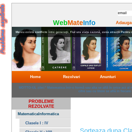
Web
Mate
Info
Adauga
Mereu există conflicte între generaţii. Fiul ura viața cazonă, avea atracții Pentru stu
Home
Rezolvari
Anunturi
MOTTO-UL zilei:" Matematica într-o formă sau alta se află în orice act al
cifre sau cu litere se află in fiecare
PROBLEME
REZOLVATE
MatematicaInformatica
Clasele I : IV
Sorteaza dupa Cl