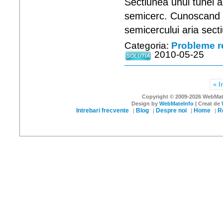
Sectiunea unui tunel 
semicerc. Cunoscand pe
semicercului aria secti
Categoria:
Probleme r
2010-05-25
« I
Copyright © 2009-2026 WebMateI
Design by
WebMateInfo
| Creat de
Intrebari frecvente
Blog
Despre noi
Home
R
|
|
|
|