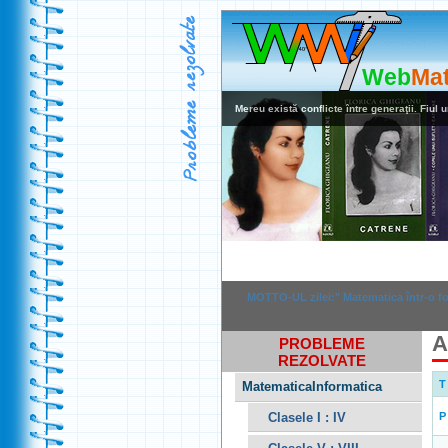
Web
Ma
Mereu există conflicte între generaţii. Fiul u
Home
Rezolvar
MOTTO-UL zilei:" Matematica într-o for
A
PROBLEME
REZOLVATE
T
MatematicaInformatica
Clasele I : IV
P