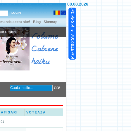
08.08.2026
manda acest site!
Blog
Sitemap
or şi iubirii.
Contact
Coltul vesel
AFISARI
VOTEAZA
91