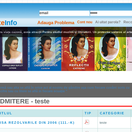
te
Info
Adauga Problema
Cont nou
Ai uitat parola?
Reco
ra viața cazonă, avea atracții Pentru studiul muzicii şi literaturii. Un protector valoros al artel
i
Anunturi
Dictionar
Formule
mă sau alta se află în orice act al nostru de gândire aşa cum fiecare cuvânt scris cu
cifre sau cu litere se află in fiecare ecuaţie "
DMITERE - teste
ITLUL
TIP
CATEGORIE
ISA REZOLVARILE DIN 2006 (111.-K)
teste