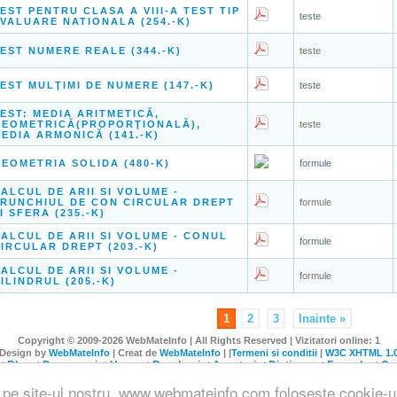
EST PENTRU CLASA A VIII-A TEST TIP
teste
VALUARE NATIONALA (254.-K)
EST NUMERE REALE (344.-K)
teste
EST MULŢIMI DE NUMERE (147.-K)
teste
EST: MEDIA ARITMETICĂ,
GEOMETRICĂ(PROPORŢIONALĂ),
teste
EDIA ARMONICĂ (141.-K)
EOMETRIA SOLIDA (480-K)
formule
ALCUL DE ARII SI VOLUME -
RUNCHIUL DE CON CIRCULAR DREPT
formule
I SFERA (235.-K)
ALCUL DE ARII SI VOLUME - CONUL
formule
IRCULAR DREPT (203.-K)
ALCUL DE ARII SI VOLUME -
formule
ILINDRUL (205.-K)
1
2
3
Inainte »
Copyright © 2009-2026 WebMateInfo | All Rights Reserved | Vizitatori online: 1
Design by
WebMateInfo
| Creat de
WebMateInfo
| |
Termeni si conditii
|
W3C XHTML 1.
Blog
Despre noi
Home
Rezolvari
Anunturi
Dictionar
Formule
Co
|
|
|
|
|
|
|
|
ă pe site-ul nostru, www.webmateinfo.com foloseste cookie-u