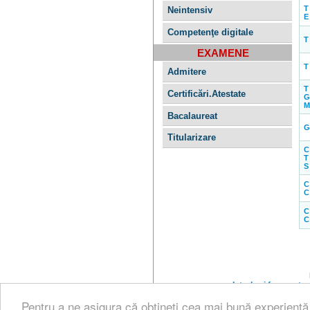
T
Neintensiv
E
Competenţe digitale
T
EXAMENE
T
Admitere
T
Certificări.Atestate
M
Bacalaureat
G
Titularizare
C
T
S
C
C
C
C
Intrebari frecvente
Pentru a ne asigura că obțineți cea mai bună experienț