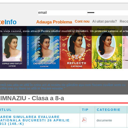
te
Info
Adauga Problema
Cont nou
Ai uitat parola?
Reco
ra viața cazonă, avea atracții Pentru studiul muzicii şi literaturii. Un protector valoros al artel
i
Anunturi
Dictionar
Formule
mă sau alta se află în orice act al nostru de gândire aşa cum fiecare cuvânt scris cu
cifre sau cu litere se află in fiecare ecuaţie "
IMNAZIU - Clasa a 8-a
ITLUL
TIP
CATEGORIE
BAREM SIMULAREA EVALUARE
ATIONALA BUCURESTI 26 APRILIE
documente
013 (148.-K)