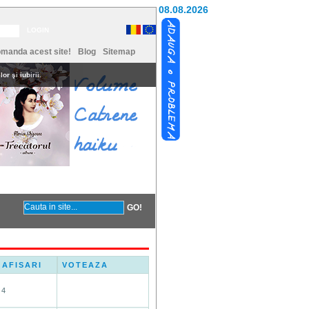
08.08.2026
manda acest site!
Blog
Sitemap
or şi iubirii.
Contact
Coltul vesel
AFISARI
VOTEAZA
4