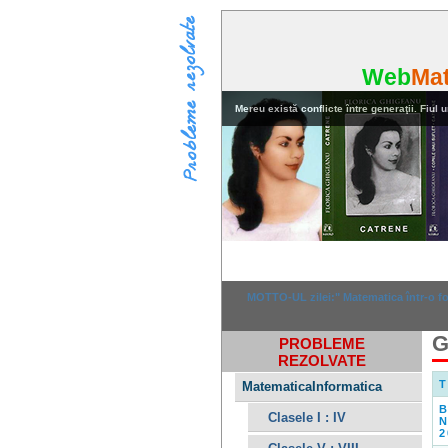
Web
Ma
Mereu există conflicte între generaţii. Fiul u
Home
Rezolvar
MOTTO-UL zilei:" Matematica într-o for
G
PROBLEME
REZOLVATE
T
MatematicaInformatica
Clasele I : IV
N
2