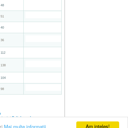
48
51
40
36
112
138
104
98
0
ntact
Coltul vesel
|
Am inteles!
ri
Mai multe informatii