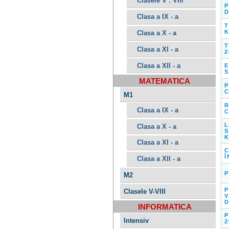
Clasele V : VIII
P
D
Clasa a IX - a
T
K
Clasa a X - a
T
Clasa a XI - a
2
Clasa a XII - a
E
S
MATEMATICA
P
C
M1
R
Clasa a IX - a
C
L
Clasa a X - a
S
K
Clasa a XI - a
Î
Clasa a XII - a
P
M2
P
Clasele V-VIII
V
D
INFORMATICA
P
Intensiv
2