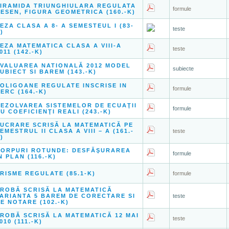
IRAMIDA TRIUNGHIULARA REGULATA
formule
ESEN, FIGURA GEOMETRICA (160.-K)
EZA CLASA A 8- A SEMESTEUL I (83-
teste
)
EZA MATEMATICA CLASA A VIII-A
teste
011 (142.-K)
VALUAREA NATIONALĂ 2012 MODEL
subiecte
UBIECT SI BAREM (143.-K)
OLIGOANE REGULATE INSCRISE IN
formule
ERC (164.-K)
EZOLVAREA SISTEMELOR DE ECUAŢII
formule
U COEFICIENŢI REALI (243.-K)
UCRARE SCRISĂ LA MATEMATICĂ PE
EMESTRUL II CLASA A VIII – A (161.-
teste
)
CORPURI ROTUNDE: DESFĂŞURAREA
formule
N PLAN (116.-K)
RISME REGULATE (85.1-K)
formule
ROBĂ SCRISĂ LA MATEMATICĂ
ARIANTA 5 BAREM DE CORECTARE SI
teste
E NOTARE (102.-K)
ROBĂ SCRISĂ LA MATEMATICĂ 12 MAI
teste
010 (111.-K)