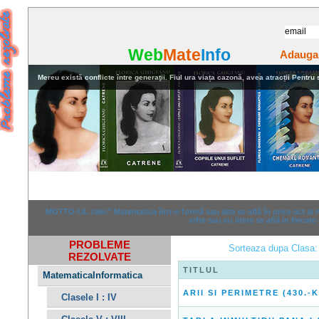
Web
Mate
Info
Adauga
Mereu există conflicte între generaţii. Fiul ura viața cazonă, avea atracții Pentru stu
Home
Rezolvari
Anunturi
MOTTO-UL zilei:" Matematica într-o formă sau alta se află în orice act al
cifre sau cu litere se află in fiecare
PROBLEME
Sorteaza dupa Clasa
REZOLVATE
TITLUL
MatematicaInformatica
ARII SI PERIMETRE (430.-K
Clasele I : IV