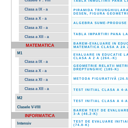
Clasele V : VIII
TABLA INMULTIRII PANA LA
Clasa a IX - a
PIRAMIDA TRIUNGHIULAR
DESEN, FIGURA GEOMETRIC
Clasa a X - a
ALGEBRA SUME-PRODUSE 
Clasa a XI - a
TABLA IMPARTIRI PANA LA 
Clasa a XII - a
BAREM-EVALUARE IN EDUC
MATEMATICA
MATEMATICA CLASA A 2A 2
M1
EVALUARE IN EDUCATIE L
CLASA A 2 A (264.-K)
Clasa a IX - a
GEOMETRIE RELATII METR
DREPTUNGHIC (185-K)
Clasa a X - a
METODA FIGURATIVĂ (26.5
Clasa a XI - a
Clasa a XII - a
TEST INITIAL CLASA A 4-A
M2
TEST INITIAL CLASA A 4-A
Clasele V-VIII
BAREM TEST DE EVALUARE
3-A (46.2-K)
INFORMATICA
TEST DE EVALUARE INITIA
Intensiv
(74.8-K)