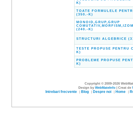
K)
TOATE FORMULELE PENTR
(350.-K)
MONOID,GRUP,GRUP
COMUTATIV,MORFISM,IZO
(240.-K)
STRUCTURI ALGEBRICE (31
TESTE PROPUSE PENTRU CL
K)
PROBLEME PROPUSE PENTR
K)
Copyright © 2009-2026 WebMateI
Design by
WebMateInfo
| Creat de
Intrebari frecvente
Blog
Despre noi
Home
R
|
|
|
|