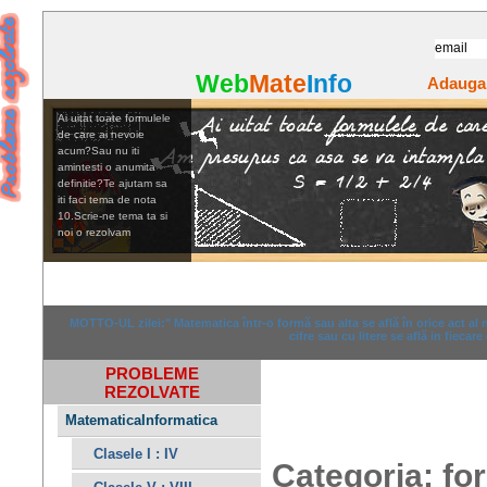
Web
Mate
Info
Adauga
Ai uitat toate formulele
de care ai nevoie
acum?Sau nu iti
amintesti o anumita
definitie?Te ajutam sa
iti faci tema de nota
10.Scrie-ne tema ta si
noi o rezolvam
Home
Rezolvari
Anunturi
MOTTO-UL zilei:" Matematica într-o formă sau alta se află în orice act al
cifre sau cu litere se află in fiecare
PROBLEME
REZOLVATE
MatematicaInformatica
Clasele I : IV
Categoria: fo