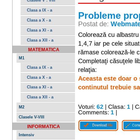
Clasele V : VIII
Clasa a IX - a
Probleme prop
Clasa a X - a
Postat de:
Webmate
Clasa a XI - a
Colorează cu albastru m
Clasa a XII - a
1,4,7 iar pe cele situa
MATEMATICA
rămase colorează-le cu
M1
Completaţi căsuţele li
Clasa a IX - a
relaţia:
Clasa a X - a
Aceasta este doar o 
continutul trebuie sa 
Clasa a XI - a
Clasa a XII - a
Voturi:
62
| Clasa:
1
| C
M2
Comments:
1
|
Clasele V-VIII
INFORMATICA
Intensiv