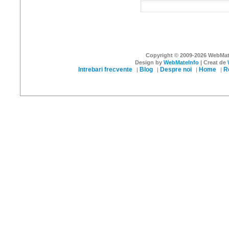
Reset
Send
Copyright © 2009-2026 WebMateI
Design by
WebMateInfo
| Creat de
Intrebari frecvente
Blog
Despre noi
Home
R
|
|
|
|