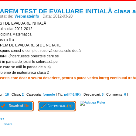
AREM TEST DE EVALUARE INITIALĂ clasa a
stat de:
Webmateinfo
| Data: 2012-03-20
ST DE EVALUARE INITIALĂ
ul scolar 2011-2012
sciplina Matematică
sa a II-a
REM DE EVALUARE SI DE NOTARE
spuns corect si complet: rezolvă corect cele două
uaŃii (încercuieste obiectele care se
ă în partea de jos si le colorează pe
e care se află în partea de sus).
obleme de matematica clasa 2
easta este doar o scurta descriere, pentru a putea vedea intreg continutul trebuie
uri:
18
| Clasa:
2
| Categoria:
formule
| Tip:
pdf(46.9K)
| Descarcari:
8
| Comments:
0
|
eet
Share