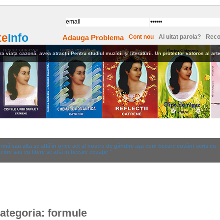
te
Info
Adauga Problema
Cont nou
Ai uitat parola?
Reco
ra viața cazonă, avea atracții Pentru studiul muzicii şi literaturii. Un protector valoros al artel
i
Anunturi
Dictionar
Formule
mă sau alta se află în orice act al nostru de gândire aşa cum fiecare cuvânt scris cu
cifre sau cu litere se află in fiecare ecuaţie "
ategoria: formule