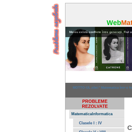
Web
Ma
Mereu există conflicte între generaţii. Fiul u
Home
Rezolvar
MOTTO-UL zilei:" Matematica într-o for
PROBLEME
REZOLVATE
MatematicaInformatica
Clasele I : IV
C