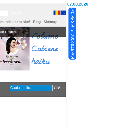
07.08.2026
manda acest site!
Blog
Sitemap
or şi iubirii.
Contact
Coltul vesel