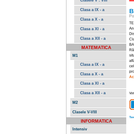
Clasele V : VIII
B
Clasa a IX - a
Po
Clasa a X - a
TE
An
Clasa a XI - a
Di
Clasa a XII - a
Cla
BA
MATEMATICA
Ră
M1
sit
afl
Clasa a IX - a
cel
pr
Clasa a X - a
Ac
Clasa a XI - a
Clasa a XII - a
Vot
M2
Clasele V-VIII
Tw
INFORMATICA
Intensiv