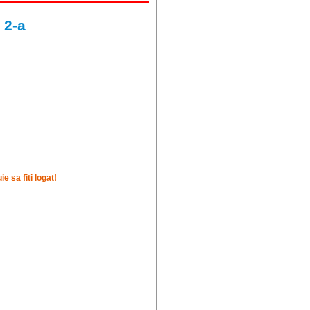
 2-a
 sa fiti logat!