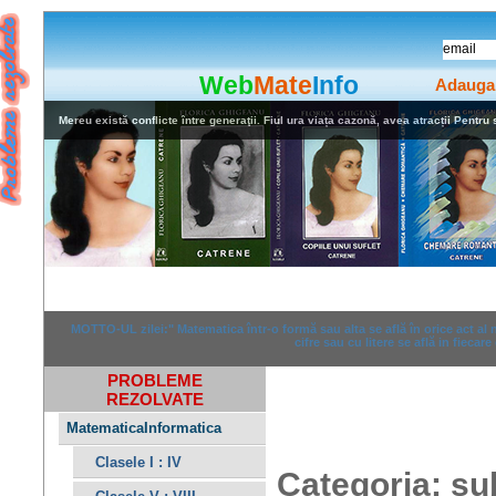
Web
Mate
Info
Adauga
Mereu există conflicte între generaţii. Fiul ura viața cazonă, avea atracții Pentru stu
Home
Rezolvari
Anunturi
MOTTO-UL zilei:" Matematica într-o formă sau alta se află în orice act al
cifre sau cu litere se află in fiecare
PROBLEME
REZOLVATE
MatematicaInformatica
Clasele I : IV
Categoria: su