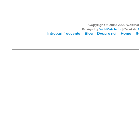
Reset
Send
Copyright © 2009-2026 WebMateI
Design by
WebMateInfo
| Creat de
Intrebari frecvente
Blog
Despre noi
Home
R
|
|
|
|