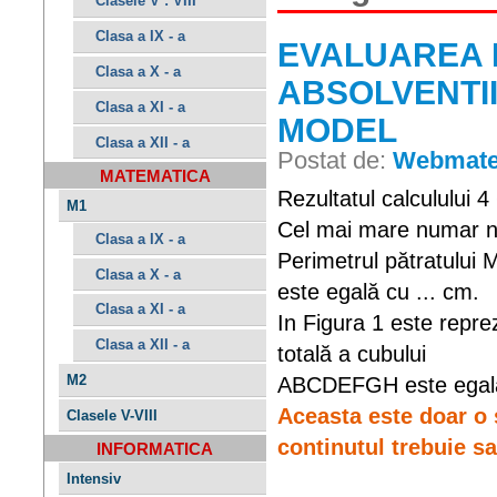
Clasele V : VIII
Clasa a IX - a
EVALUAREA 
Clasa a X - a
ABSOLVENTII 
Clasa a XI - a
MODEL
Clasa a XII - a
Postat de:
Webmate
MATEMATICA
Rezultatul calculului 4
M1
Cel mai mare numar nat
Clasa a IX - a
Perimetrul pătratulu
Clasa a X - a
este egală cu ... cm.
Clasa a XI - a
In Figura 1 este rep
Clasa a XII - a
totală a cubului
M2
ABCDEFGH este egal
Aceasta este doar o 
Clasele V-VIII
continutul trebuie sa 
INFORMATICA
Intensiv