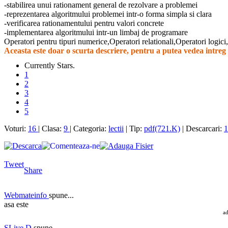
-stabilirea unui rationament general de rezolvare a problemei
-reprezentarea algoritmului problemei intr-o forma simpla si clara
-verificarea rationamentului pentru valori concrete
-implementarea algoritmului intr-un limbaj de programare
Operatori pentru tipuri numerice,Operatori relationali,Operatori logici,
Aceasta este doar o scurta descriere, pentru a putea vedea intreg c
Currently Stars.
1
2
3
4
5
Voturi:
16
| Clasa:
9
| Categoria:
lectii
| Tip:
pdf(721.K)
| Descarcari:
1
Tweet
Share
Webmateinfo
spune...
asa este
a
SLive D
spune...