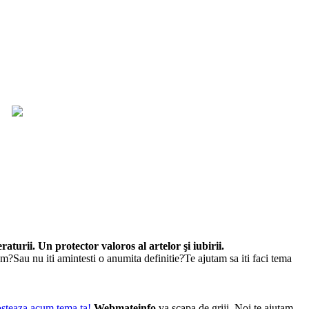
raturii. Un protector valoros al artelor şi iubirii.
um?Sau nu iti amintesti o anumita definitie?Te ajutam sa iti faci tema
Webmateinfo
va scapa de griji. Noi te ajutam