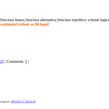
Structura liniara,Structura alternativa,Structura repetitiva: scheme logi
ontinutul trebuie sa fiti logat!
25
| Comments:
5
|
daugat pe:
2012-02-17 18:15:47