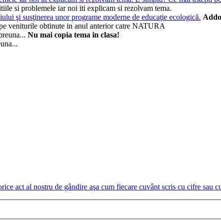
citiile si problemele iar noi iti explicam si rezolvam tema.
Addo
ul pe veniturile obtinute in anul anterior catre NATURA
Nu mai copia tema in clasa!
una...
e act al nostru de gândire aşa cum fiecare cuvânt scris cu cifre sau cu l