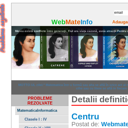
Web
Mate
Info
Adauga
Mereu există conflicte între generaţii. Fiul ura viața cazonă, avea atracții Pentru stu
Home
Rezolvari
Anunturi
MOTTO-UL zilei:" Matematica într-o formă sau alta se află în orice act al
cifre sau cu litere se află in fiecare
Detalii definiti
PROBLEME
REZOLVATE
MatematicaInformatica
Centru
Clasele I : IV
Postat de:
Webmate