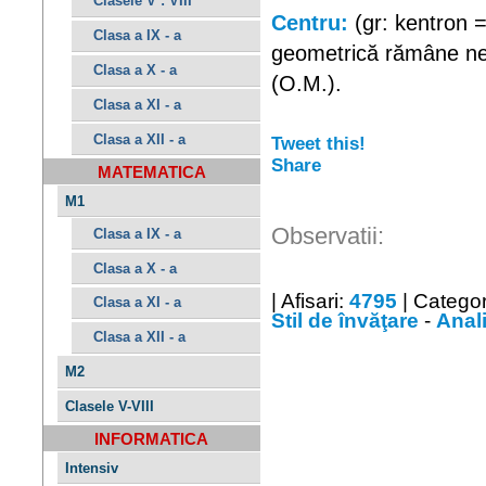
Clasele V : VIII
Centru:
(gr: kentron =
Clasa a IX - a
geometrică rămâne nesc
Clasa a X - a
(O.M.).
Clasa a XI - a
Clasa a XII - a
Tweet this!
Share
MATEMATICA
M1
Observatii:
Clasa a IX - a
Clasa a X - a
| Afisari:
4795
| Categor
Clasa a XI - a
Stil de învăţare
-
Anali
Clasa a XII - a
M2
Clasele V-VIII
INFORMATICA
Intensiv